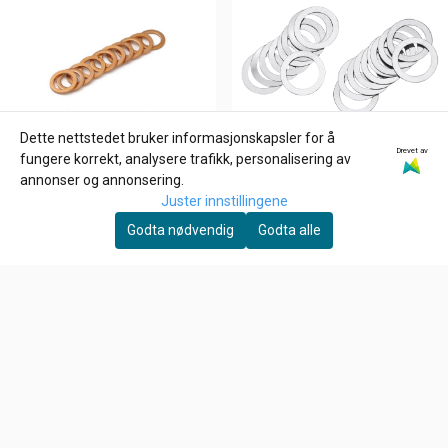
Dette nettstedet bruker informasjonskapsler for å
Drevet av
fungere korrekt, analysere trafikk, personalisering av
annonser og annonsering.
Juster innstillingene
Godta nødvendig
Godta alle
GOODRIDGE
ZODIAC
BRAKE LINE WASHERS,
ROCKER ARM SHIMS FOR
3/8" (10MM). , Kobber
EVOLUTION & TWIN CAM,
4,-
6,-
Skiver
Spacer 012"
På lager
På lager