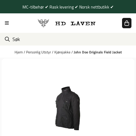
Hopp til innhold
MC-tilbehør ✔ Rask levering ✔ Norsk nettbutikk ✔
Hjem
/
Personlig Utstyr
/
Kjørejakke
/
John Doe Originals Field Jacket