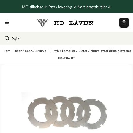
Hopp til innhold
MC-tilbehør ✔ Rask levering ✔ Norsk nettbutikk ✔
Hjem
/
Deler
/
Gear+Drivlinje
/
Clutch
/
Lameller
/
Plater
/
clutch steel drive plate set
68-E84 BT