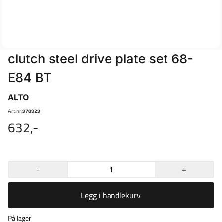
clutch steel drive plate set 68-
E84 BT
ALTO
Art.nr:
978929
632,-
-
+
Legg i handlekurv
På lager