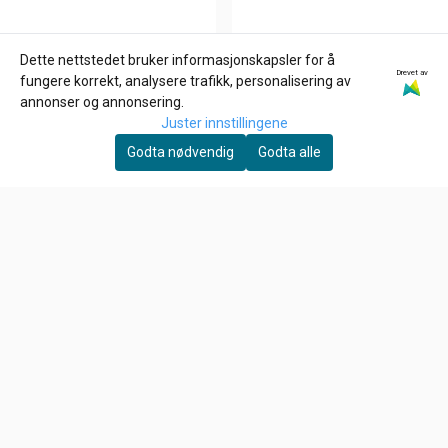
Dette nettstedet bruker informasjonskapsler for å
Drevet av
ZODIAC
GOODRIDGE
fungere korrekt, analysere trafikk, personalisering av
ROCKER ARM SHIMS FOR
BRAKE LINE WASHERS,
annonser og annonsering.
EVOLUTION & TWIN CAM,
3/8" (10MM). , Kobber
Juster innstillingene
6,-
4,-
Spacer 020"
Skiver
Godta nødvendig
Godta alle
På lager
På lager
Kjøp
Kjøp
Om oss