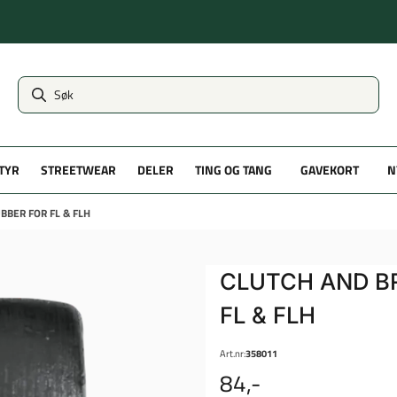
TYR
STREETWEAR
DELER
TING OG TANG
GAVEKORT
N
BBER FOR FL & FLH
CLUTCH AND B
FL & FLH
Art.nr:
358011
84,-