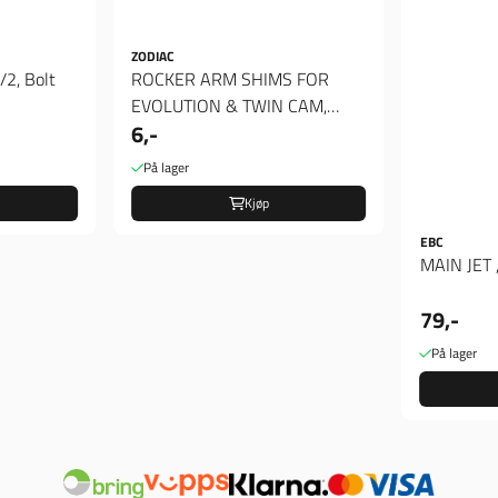
ZODIAC
/2, Bolt
ROCKER ARM SHIMS FOR
EVOLUTION & TWIN CAM,
6,-
Spacer 020"
På lager
Kjøp
EBC
MAIN JET 
79,-
På lager