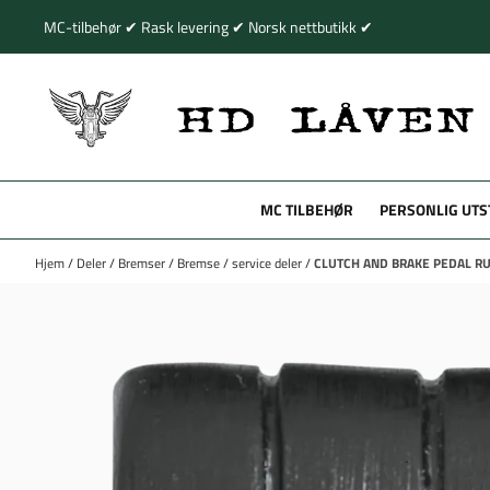
Hopp til innhold
MC-tilbehør ✔ Rask levering ✔ Norsk nettbutikk ✔
MC TILBEHØR
PERSONLIG UTS
Hjem
/
Deler
/
Bremser
/
Bremse
/
service deler
/
CLUTCH AND BRAKE PEDAL RU