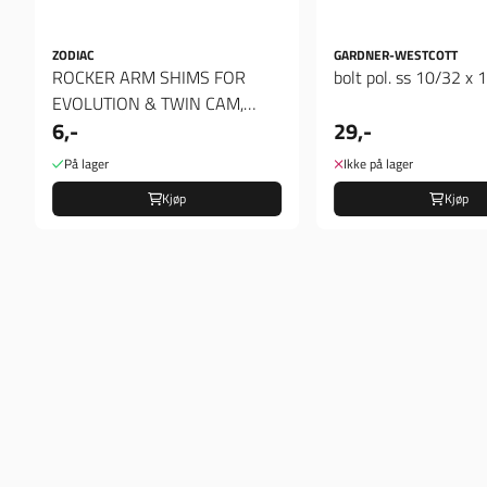
ZODIAC
GARDNER-WESTCOTT
ROCKER ARM SHIMS FOR
bolt pol. ss 10/32 x 1
EVOLUTION & TWIN CAM,
6,-
29,-
Spacer 012"
På lager
Ikke på lager
Kjøp
Kjøp