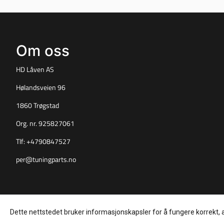
Om oss
HD Låven AS
Hølandsveien 96
1860 Trøgstad
Org. nr. 925827061
Tlf:
+4790847527
per@tuningparts.no
Dette nettstedet bruker informasjonskapsler for å fungere korrekt, 