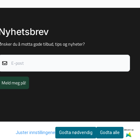
Nyhetsbrev
Ønsker du å motta gode tilbud, tips og nyheter?
E-post
Meld meg på!
Drevet av
Juster innstillingene
Godta nødvendig
Godta alle