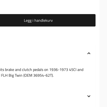
Legg i handlekurv
fits brake and clutch pedals on 1936-1973 45CI and
d FLH Big Twin (OEM 36954-62T).