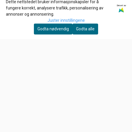
Dette nettstedet bruker informasjonskapsler for å
Drevet av
fungere korrekt, analysere trafikk, personalisering av
annonser og annonsering.
Juster innstillingene
Godta nødvendig
Godta alle
ZODIAC
GARDNER-WESTCOTT
ROCKER ARM SHIMS FOR
bolt pol. ss 10/32 x 1/2,
EVOLUTION & TWIN CAM,
Bolt
6,-
29,-
Spacer 012"
På lager
Ikke på lager
Kjøp
Kjøp