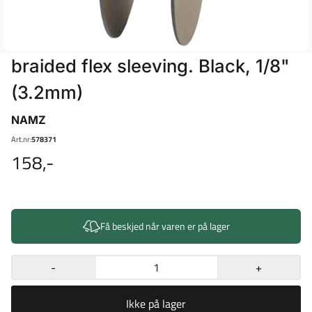
braided flex sleeving. Black, 1/8"
(3.2mm)
NAMZ
Art.nr:
578371
158,-
Få beskjed når varen er på lager
-
+
Ikke på lager