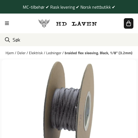
Hopp til innhold
MC-tilbehør ✔ Rask levering ✔ Norsk nettbutikk ✔
Hjem
/
Deler
/
Elektrisk
/
Ledninger
/
braided flex sleeving. Black, 1/8" (3.2mm)