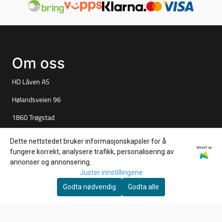
Om oss
HD Låven AS
Hølandsveien 96
1860 Trøgstad
Org. nr. 925827061
Dette nettstedet bruker informasjonskapsler for å
Drevet av
fungere korrekt, analysere trafikk, personalisering av
Tlf:
+4790847527
annonser og annonsering.
per@tuningparts.no
Juster innstillingene
Godta nødvendig
Godta alle
Info
Frakt og retur