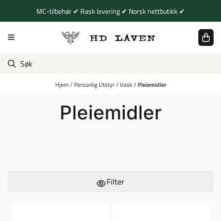
Hopp til innhold
MC-tilbehør ✔ Rask levering ✔ Norsk nettbutikk ✔
Hjem
/
Personlig Utstyr
/
Vask
/
Pleiemidler
Pleiemidler
Filter