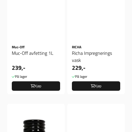
Muc-Off
RICHA
Muc-Off avfetting 1L
Richa Impregnerings
vask
239,-
229,-
På lager
På lager
Kjøp
Kjøp