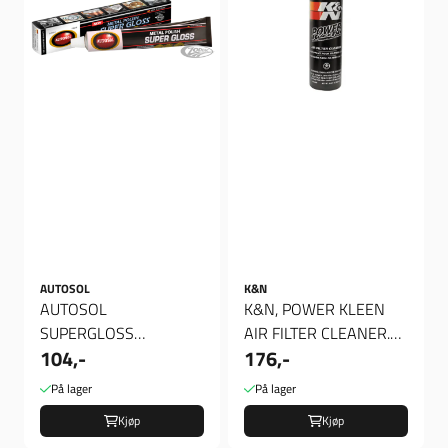
AUTOSOL
K&N
AUTOSOL
K&N, POWER KLEEN
SUPERGLOSS
AIR FILTER CLEANER.
104,-
176,-
METALLPOLISH
355CC
På lager
På lager
Kjøp
Kjøp