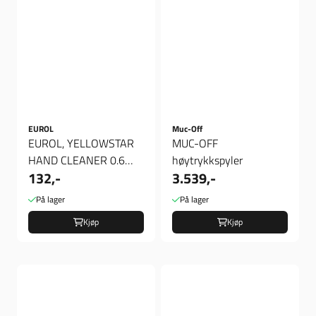
EUROL
Muc-Off
EUROL, YELLOWSTAR
MUC-OFF
HAND CLEANER 0.6
høytrykkspyler
132,-
3.539,-
LITER, Hånd rens
På lager
På lager
Kjøp
Kjøp