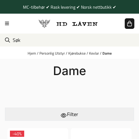
Hopp til innhold
MC-tilbehør ✔ Rask levering ✔ Norsk nettbutikk ✔
Hjem
/
Personlig Utstyr
/
Kjørebukse
/
Kevlar
/
Dame
Dame
Filter
-40%