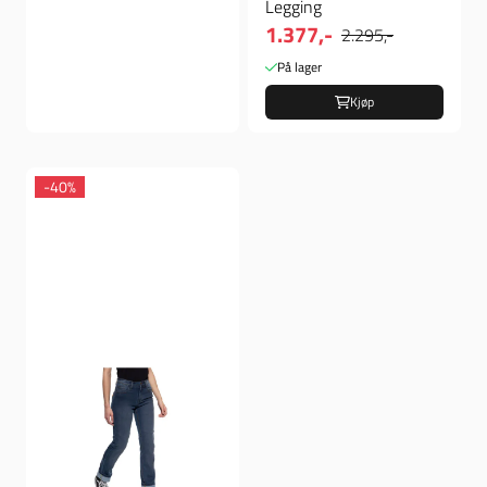
Legging
1.377,-
2.295,-
På lager
Kjøp
-40%