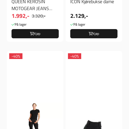
QUEEN KEROSIN
ICON Kjørebukse dame
MOTOGEAR JEANS
1.992,-
2.129,-
BLACK
3.320,-
På lager
På lager
Kjøp
Kjøp
-40%
-40%