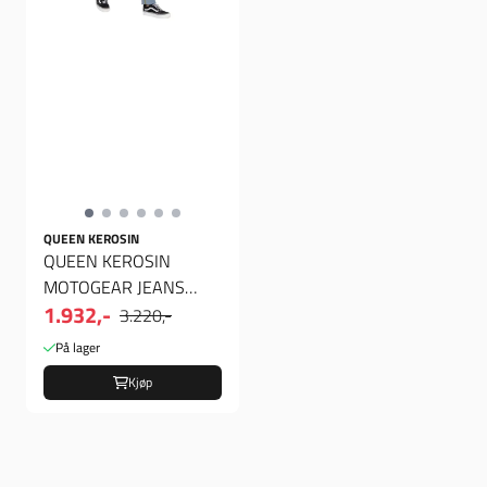
QUEEN KEROSIN
QUEEN KEROSIN
MOTOGEAR JEANS
1.932,-
LIGHT BLUE
3.220,-
På lager
Kjøp