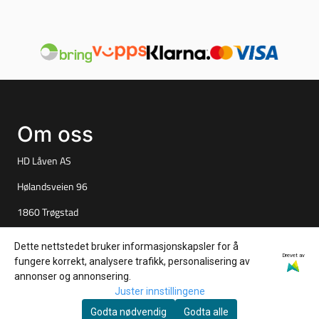
Om oss
HD Låven AS
Hølandsveien 96
1860 Trøgstad
Org. nr. 925827061
Dette nettstedet bruker informasjonskapsler for å
Drevet av
fungere korrekt, analysere trafikk, personalisering av
Tlf:
+4790847527
annonser og annonsering.
per@tuningparts.no
Juster innstillingene
Godta nødvendig
Godta alle