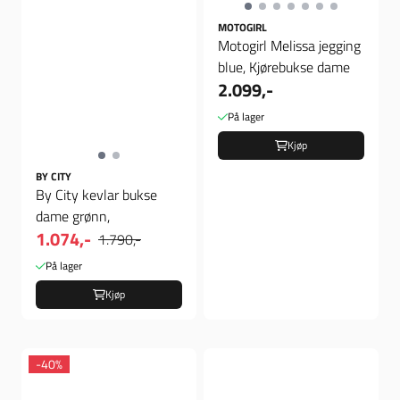
MOTOGIRL
Motogirl Melissa jegging
blue, Kjørebukse dame
2.099,-
På lager
Kjøp
BY CITY
By City kevlar bukse
dame grønn,
1.074,-
1.790,-
På lager
Kjøp
-40%